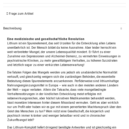
Frage zum Artikel
Beschreibung
Eine medizinische und gesellschaftliche Revolution
Lithium ist ein Spurenelement, das seit Urzeiten für die Entwicklung allen Lebens
unentbehrlich ist. Der Mensch bildet da keine Ausnahme. Aber leider herrscht ein
weit verbreiteter Mangel, der unsere Lebensqualität mindert. Er führt zu einer
Zunahme von Depressionen und Alzheimer-Demenz, zu vermehrten Einweisungen in
psychiatrische Kliniken, zu mehr gewalttätigem Verhalten, zu höheren Suizidraten
und letztlich sogar zu einer verkürzten Lebenserwartung!
Die fatalen Folgen des Mangels werden uns jedoch als unabänderliche Normalität
verkauft, und gleichzeitig weigern sich die zuständigen Behörden, die essentielle
Bedeutung dieses Spurenelements anzuerkennen. Perfiderweise sind lithiumhaltige
Nahrungsergänzungsmittel in Europa – wie auch in den meisten anderen Ländern
der Welt – sogar verboten. Allein die Tatsache, dass viele mangelbedingte
Verhaltensstörungen in der kindlichen Entwicklung meist erfolglos mit
nebenwirkungsreichen, aber höchst lukrativen Medikamenten behandelt werden,
lässt monetäre Interessen hinter diesem Missstand vermuten. Geht es aber wirklich
nur um Profit oder haben wir es gar mit einem pervertierten Machtanspruch über den
Geist des Menschen zu tun? Wem nützt eine Gesellschaft, die körperlich und
psychisch immer kränker und weniger belastbar wird und in chronischer
Zukunftsangst lebt?
Das Lithium-Komplott liefert dringend benötigte Antworten und ist gleichzeitig ein