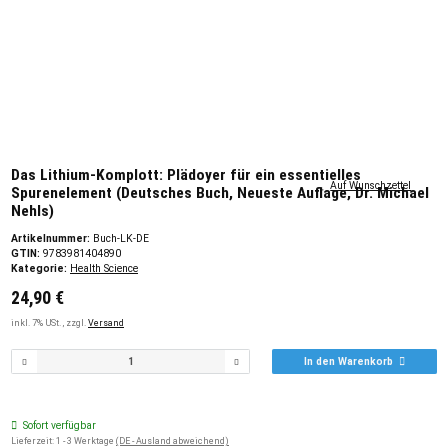
Das Lithium-Komplott: Plädoyer für ein essentielles
Auf Wunschzettel
Spurenelement (Deutsches Buch, Neueste Auflage, Dr. Michael
Nehls)
Artikelnummer:
Buch-LK-DE
GTIN:
9783981404890
Kategorie:
Health Science
24,90 €
inkl. 7% USt. , zzgl.
Versand
In den Warenkorb
Sofort verfügbar
Lieferzeit:
1 - 3 Werktage
(DE - Ausland abweichend)