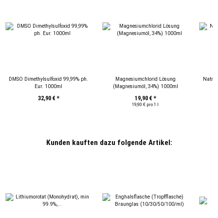
DMSO Dimethylsulfoxid 99,99% ph.
Magnesiumchlorid Lösung
Natriu
Eur. 1000ml
(Magnesiumöl, 34%) 1000ml
32,90 €
*
19,90 €
*
19,90 € pro 1 l
Kunden kauften dazu folgende Artikel: