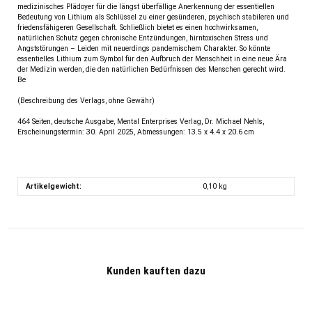
medizinisches Plädoyer für die längst überfällige Anerkennung der essentiellen
Bedeutung von Lithium als Schlüssel zu einer gesünderen, psychisch stabileren und
friedensfähigeren Gesellschaft. Schließlich bietet es einen hochwirksamen,
natürlichen Schutz gegen chronische Entzündungen, hirntoxischen Stress und
Angststörungen – Leiden mit neuerdings pandemischem Charakter. So könnte
essentielles Lithium zum Symbol für den Aufbruch der Menschheit in eine neue Ära
der Medizin werden, die den natürlichen Bedürfnissen des Menschen gerecht wird.
Be
(Beschreibung des Verlags, ohne Gewähr)
464 Seiten, deutsche Ausgabe, Mental Enterprises Verlag, Dr. Michael Nehls,
Erscheinungstermin: 30. April 2025, Abmessungen: 13.5 x 4.4 x 20.6 cm
Artikelgewicht:
0,10
kg
Kunden kauften dazu