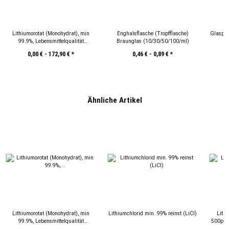
Lithiumorotat (Monohydrat), min
Enghalsflasche (Tropfflasche)
Glaspip
99.9%, Lebensmittelqualität
Braunglas (10/30/50/100/ml)
(C5H3LiN2O4)
0,00 € -
172,90 €
*
0,46 € -
0,89 €
*
Ähnliche Artikel
Lithiumorotat (Monohydrat), min
Lithiumchlorid min. 99% reinst (LiCl)
Lith
99.9%, Lebensmittelqualität
500ppm 
(C5H3LiN2O4)