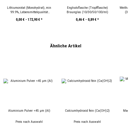
Lithiumorotat (Monohydrat), min
Enghalsflasche (Tropfflasche)
Weithal
99.9%, Lebensmittelqualität
Braunglas (10/30/50/100/ml)
(30
(C5H3LiN2O4)
0,00 € -
172,90 €
*
0,46 € -
0,89 €
*
Ähnliche Artikel
Aluminium Pulver <45 µm (Al)
Calciumhydroxid fein (Ca(OH)2)
Magnaliu
Preis nach Auswahl
Preis nach Auswahl