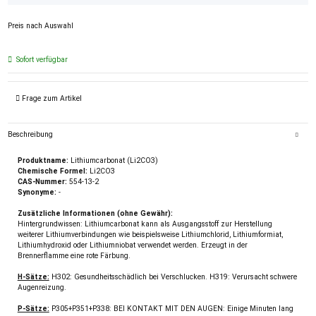
Preis nach Auswahl
Sofort verfügbar
Frage zum Artikel
Beschreibung
Produktname:
Lithiumcarbonat (Li2CO3)
Chemische Formel:
Li2CO3
CAS-Nummer:
554-13-2
Synonyme:
-
Zusätzliche Informationen (ohne Gewähr):
Hintergrundwissen: Lithiumcarbonat kann als Ausgangsstoff zur Herstellung
weiterer Lithiumverbindungen wie beispielsweise Lithiumchlorid, Lithiumformiat,
Lithiumhydroxid oder Lithiumniobat verwendet werden. Erzeugt in der
Brennerflamme eine rote Färbung.
H-Sätze:
H302: Gesundheitsschädlich bei Verschlucken. H319: Verursacht schwere
Augenreizung.
P-Sätze:
P305+P351+P338: BEI KONTAKT MIT DEN AUGEN: Einige Minuten lang