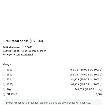
Lithiumcarbonat (Li2CO3)
Artikelnummer:
L10.0022
Restriktionen:
Keine Beschränkungen
Kategorie:
Lagersortiment
Menge
100g
15,90 € (159,00 € pro 1000 g)
250g
29,90 € (119,60 € pro 1000 g)
500g
44,90 € (89,80 € pro 1000 g)
1000g
69,90 € (69,90 € pro 1000 g)
5kg
249,00 € (49,80 € pro kg)
BULK/KG
0,00 €
x
Dieser Artikel hat Variationen. Wählen Sie bitte die gewünschte Variation aus.