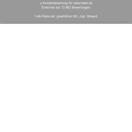
⌀ Kundenbewertung für laborladen.de
Errechnet aus 13.853
Bewertungen
.
* Alle Preise inkl. gesetzlicher USt., zzgl. Versand.