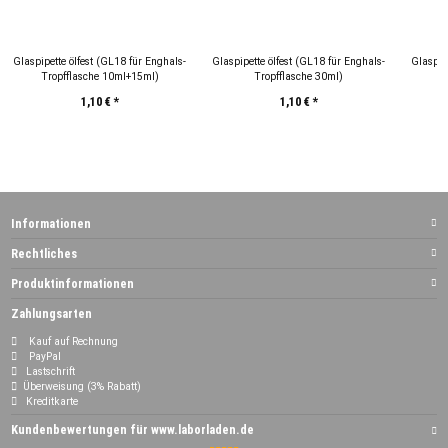
Glaspipette ölfest (GL18 für Enghals-
Glaspipette ölfest (GL18 für Enghals-
Glaspip
Tropfflasche 10ml+15ml)
Tropfflasche 30ml)
1,10 €
*
1,10 €
*
Informationen
Rechtliches
Produktinformationen
Zahlungsarten
Kauf auf Rechnung
PayPal
Lastschrift
Überweisung (3% Rabatt)
Kreditkarte
Kundenbewertungen für www.laborladen.de