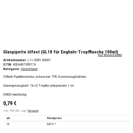
Glaspipette ölfest (GL18 für Enghals-Tropfflasche 100ml)
Auf Wunschzettel
Artikelnummer:
L11.0081.00001
GTIN:
4056497009176
Kategorie:
Verschlüsse
Ölfeste Pipettenmontur, schwarzes TPE-Gummisaughütchen.
Dosiergenauigkeit: 16 ±2 Tropfen entsprechen 1 ml.
DMSO-beständig.
0,79 €
inkl. 19% USt. , zzgl.
Versand
ab
Stückpreis
10
0,69 €
*