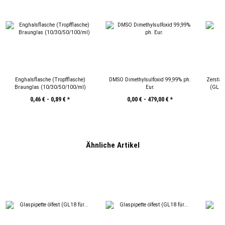
Enghalsflasche (Tropfflasche)
DMSO Dimethylsulfoxid 99,99% ph.
Zerstäu
Braunglas (10/30/50/100/ml)
Eur.
(GL18 
0,46 € -
0,89 €
*
0,00 € -
479,00 €
*
Ähnliche Artikel