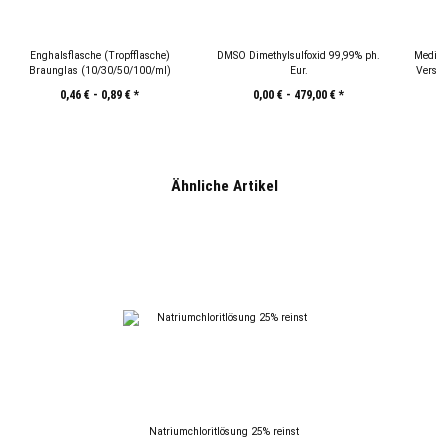
Enghalsflasche (Tropfflasche)
DMSO Dimethylsulfoxid 99,99% ph.
Medizi
Braunglas (10/30/50/100/ml)
Eur.
Versch
0,46 € -
0,89 €
*
0,00 € -
479,00 €
*
Ähnliche Artikel
Natriumchloritlösung 25% reinst