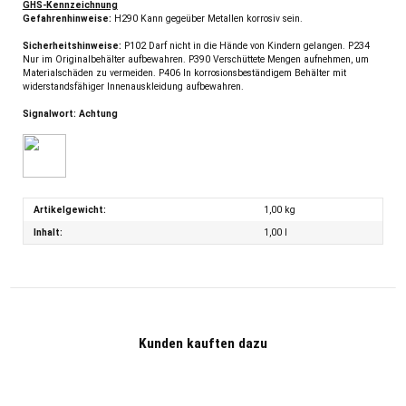
GHS-Kennzeichnung
Gefahrenhinweise:
H290 Kann gegeüber Metallen korrosiv sein.
Sicherheitshinweise:
P102 Darf nicht in die Hände von Kindern gelangen. P234
Nur im Originalbehälter aufbewahren. P390 Verschüttete Mengen aufnehmen, um
Materialschäden zu vermeiden. P406 In korrosionsbeständigem Behälter mit
widerstandsfähiger Innenauskleidung aufbewahren.
Signalwort: Achtung
Artikelgewicht:
1,00
kg
Inhalt:
1,00 l
Kunden kauften dazu