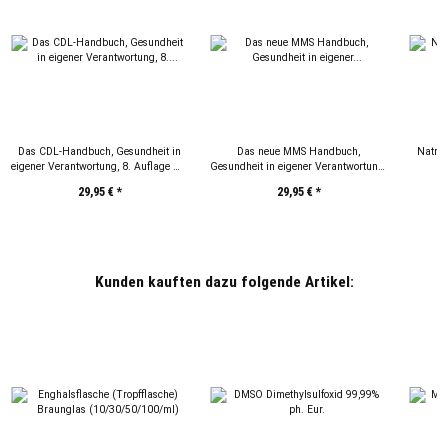
Das CDL-Handbuch, Gesundheit in
Das neue MMS Handbuch,
Natriu
eigener Verantwortung, 8. Auflage mit
Gesundheit in eigener Verantwortung.
Update zum Coronavirus
Dr.med. Antje Oswald
29,95 €
*
29,95 €
*
Kunden kauften dazu folgende Artikel: