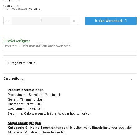
12,90 € pro 1 l
inkl. 19% USt. , zzgl.
Versand
In den Warenkorb
Sofort verfügbar
Lieferzeit:
1 - 3 Werktage
(DE - Ausland abweichend)
Frage zum Artikel
Beschreibung
Produktinformationen
Produktname: Salzsäure 4% reinst 1l
Gehalt: 4% reinst ph.Eur.
Chemische Formel: HCl
CAS-Nummer: 7647-01-0
Synonyme: Chlorwasserstoffsäure, Acidum hydrochloricum
Abgabebedingungen
Kategorie 0 - Keine Beschränkungen:
Es gelten keine Einschränkungen bzgl. der
Abgabe an Privat- und Gewerbekunden.