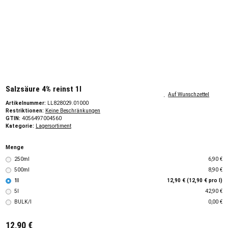
Salzsäure 4% reinst 1l
Auf Wunschzettel
Artikelnummer:
LL828029.01000
Restriktionen:
Keine Beschränkungen
GTIN:
4056497004560
Kategorie:
Lagersortiment
Menge
250ml
6,90 €
500ml
8,90 €
1l
12,90 € (12,90 € pro l)
5l
42,90 €
BULK/l
0,00 €
12,90 €