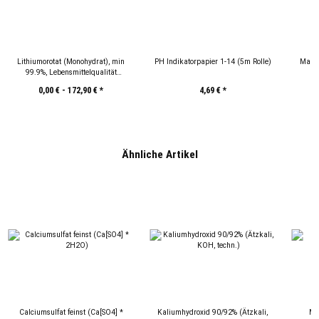
Lithiumorotat (Monohydrat), min
PH Indikatorpapier 1-14 (5m Rolle)
Manga
99.9%, Lebensmittelqualität
(C5H3LiN2O4)
0,00 € -
172,90 €
*
4,69 €
*
Ähnliche Artikel
Calciumsulfat feinst (Ca[SO4] *
Kaliumhydroxid 90/92% (Ätzkali,
MS