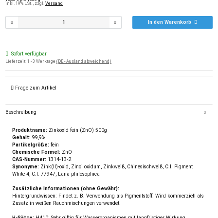
inkl. 19% USt. , zzgl.
Versand
In den Warenkorb
Sofort verfügbar
Lieferzeit:
1 - 3 Werktage
(DE - Ausland abweichend)
Frage zum Artikel
Beschreibung
Produktname:
Zinkoxid fein (ZnO) 500g
Gehalt:
99,9%
Partikelgröße:
fein
Chemische Formel:
ZnO
CAS-Nummer:
1314-13-2
Synonyme:
Zink(II)-oxid, Zinci oxidum, Zinkweiß, Chinesischweiß, C.I. Pigment
White 4, C.I. 77947, Lana philosophica
Zusätzliche Informationen (ohne Gewähr):
Hintergrundwissen: Findet z. B. Verwendung als Pigmentstoff. Wird kommerziell als
Zusatz in weißen Rauchmischungen verwendet.
H-Sätze:
H410: Sehr giftig für Wasserorganismen mit langfristiger Wirkung.