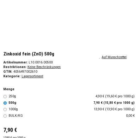
Zinkoxid fein (ZnO) 500g
Auf Wunschzettel
Artikelnummer:
L10.0016.00500
Restriktionen:
Keine Beschränkungen
GTIN:
4056497002610
Kategorie:
Lagersortiment
Menge
250g
4,90 € (19,60 € pro 1000 g)
500g
7,90 € (15,80 € pro 1000 g)
1000g
13,90 € (13,90 € pro 1000 g)
BULK/KG
0,00 €
7,90 €
15,80 € pro 1000 g