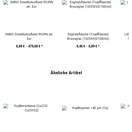
DMSO Dimethylsulfoxid 99,99% ph.
Enghalsflasche (Tropfflasche)
Lithi
Eur.
Braunglas (10/30/50/100/ml)
99.
0,00 € -
479,00 €
*
0,46 € -
0,89 €
*
Ähnliche Artikel