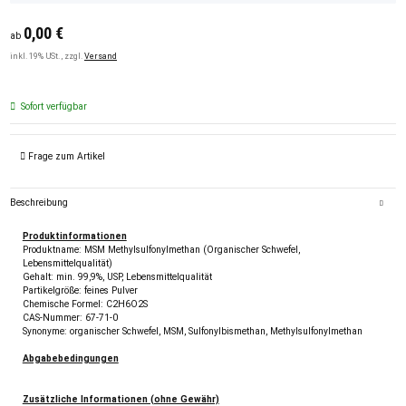
0,00 €
ab
inkl. 19% USt. , zzgl.
Versand
Sofort verfügbar
Frage zum Artikel
Beschreibung
Produktinformationen
Produktname: MSM Methylsulfonylmethan (Organischer Schwefel,
Lebensmittelqualität)
Gehalt: min. 99,9%, USP, Lebensmittelqualität
Partikelgröße: feines Pulver
Chemische Formel: C2H6O2S
CAS-Nummer: 67-71-0
Synonyme: organischer Schwefel, MSM, Sulfonylbismethan, Methylsulfonylmethan
Abgabebedingungen
Zusätzliche Informationen (ohne Gewähr)