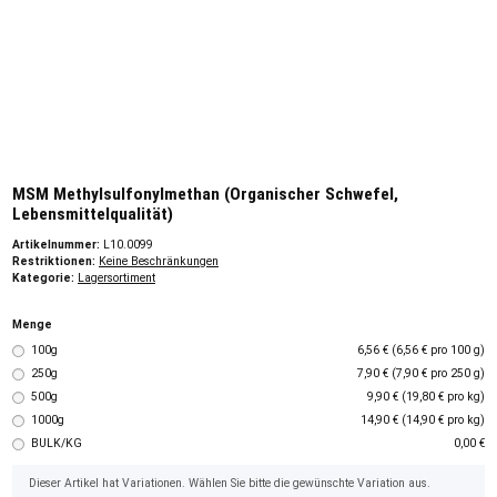
MSM Methylsulfonylmethan (Organischer Schwefel,
Lebensmittelqualität)
Artikelnummer:
L10.0099
Restriktionen:
Keine Beschränkungen
Kategorie:
Lagersortiment
Menge
100g
6,56 € (6,56 € pro 100 g)
250g
7,90 € (7,90 € pro 250 g)
500g
9,90 € (19,80 € pro kg)
1000g
14,90 € (14,90 € pro kg)
BULK/KG
0,00 €
x
Dieser Artikel hat Variationen. Wählen Sie bitte die gewünschte Variation aus.