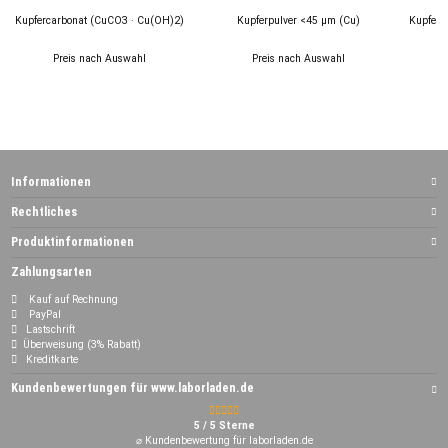
Kupfercarbonat (CuCO3 · Cu(OH)2)
Kupferpulver <45 µm (Cu)
Kupferox
Preis nach Auswahl
Preis nach Auswahl
Informationen
Rechtliches
Produktinformationen
Zahlungsarten
Kauf auf Rechnung
PayPal
Lastschrift
Überweisung (3% Rabatt)
Kreditkarte
Kundenbewertungen für www.laborladen.de
5 / 5 Sterne
⌀ Kundenbewertung für laborladen.de