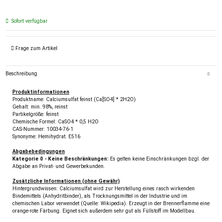
Sofort verfügbar
Frage zum Artikel
Beschreibung
Produktinformationen
Produktname: Calciumsulfat feinst (Ca[SO4] * 2H2O)
Gehalt: min. 98%, reinst
Partikelgröße: feinst
Chemische Formel: CaSO4 * 0,5 H2O
CAS-Nummer: 10034-76-1
Synonyme: Hemihydrat. E516
Abgabebedingungen
Kategorie 0 - Keine Beschränkungen:
Es gelten keine Einschränkungen bzgl. der
Abgabe an Privat- und Gewerbekunden.
Zusätzliche Informationen (ohne Gewähr)
Hintergrundwissen: Calciumsulfat wird zur Herstellung eines rasch wirkenden
Bindemittels (Anhydritbinder), als Trocknungsmittel in der Industrie und im
chemischen Labor verwendet (Quelle: Wikipedia). Erzeugt in der Brennerflamme eine
orange-rote Färbung. Eignet sich außerdem sehr gut als Füllstoff im Modellbau.