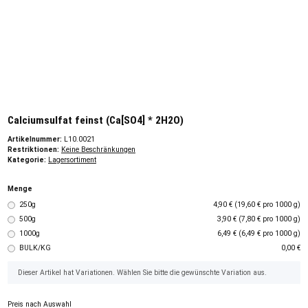
Calciumsulfat feinst (Ca[SO4] * 2H2O)
Artikelnummer:
L10.0021
Restriktionen:
Keine Beschränkungen
Kategorie:
Lagersortiment
Menge
250g
4,90 € (19,60 € pro 1000 g)
500g
3,90 € (7,80 € pro 1000 g)
1000g
6,49 € (6,49 € pro 1000 g)
BULK/KG
0,00 €
x
Dieser Artikel hat Variationen. Wählen Sie bitte die gewünschte Variation aus.
Preis nach Auswahl