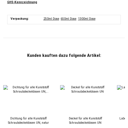
GHS-Kennzeichnung
Verpackung:
250ml Dose
650ml Dose
1300ml Dose
Kunden kauften dazu folgende Artikel:
Dichtung für alle Kunststoff
Deckel für alle Kunststoff
Laborg
Schraubdeckeldosen UN, natur
Schraubdeckeldosen UN
(10