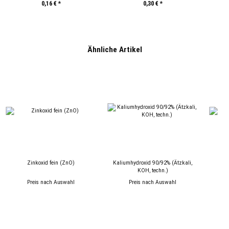
0,16 €
*
0,30 €
*
Ähnliche Artikel
Zinkoxid fein (ZnO)
Kaliumhydroxid 90/92% (Ätzkali,
Ba
KOH, techn.)
Preis nach Auswahl
Preis nach Auswahl