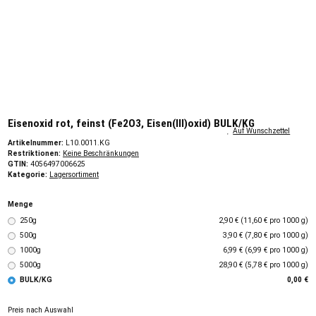
Eisenoxid rot, feinst (Fe2O3, Eisen(III)oxid) BULK/KG
Auf Wunschzettel
Artikelnummer:
L10.0011.KG
Restriktionen:
Keine Beschränkungen
GTIN:
4056497006625
Kategorie:
Lagersortiment
Menge
250g
2,90 € (11,60 € pro 1000 g)
500g
3,90 € (7,80 € pro 1000 g)
1000g
6,99 € (6,99 € pro 1000 g)
5000g
28,90 € (5,78 € pro 1000 g)
BULK/KG
0,00 €
Preis nach Auswahl