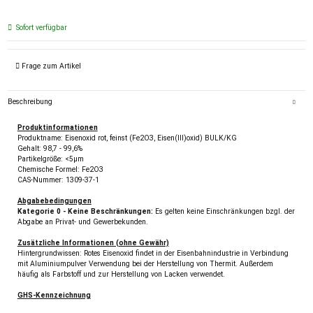
Sofort verfügbar
Frage zum Artikel
Beschreibung
Produktinformationen
Produktname: Eisenoxid rot, feinst (Fe2O3, Eisen(III)oxid) BULK/KG
Gehalt: 98,7 - 99,6%
Partikelgröße: <5µm
Chemische Formel: Fe2O3
CAS-Nummer: 1309-37-1
Abgabebedingungen
Kategorie 0 - Keine Beschränkungen:
Es gelten keine Einschränkungen bzgl. der
Abgabe an Privat- und Gewerbekunden.
Zusätzliche Informationen (ohne Gewähr)
Hintergrundwissen: Rotes Eisenoxid findet in der Eisenbahnindustrie in Verbindung
mit Aluminiumpulver Verwendung bei der Herstellung von Thermit. Außerdem
häufig als Farbstoff und zur Herstellung von Lacken verwendet.
GHS-Kennzeichnung