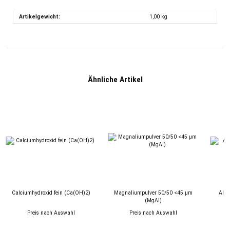
Artikelgewicht:
1,00
kg
Ähnliche Artikel
Calciumhydroxid fein (Ca(OH)2)
Magnaliumpulver 50/50 <45 µm
Alum
(MgAl)
Preis nach Auswahl
Preis nach Auswahl