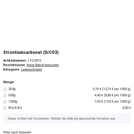
Strontiumcarbonat (SrCO3)
Artikelnummer:
L10.0015
Restriktionen:
Keine Beschränkungen
Kategorie:
Lagersortiment
Menge
250g
3,19 € (12,76 € pro 1000 g)
500g
4,40 € (8,80 € pro 1000 g)
1000g
7,90 € (7,90 € pro 1000 g)
BULK/KG
0,00 €
x
Dieser Artikel hat Variationen. Wählen Sie bitte die gewünschte Variation aus.
Preis nach Auswahl