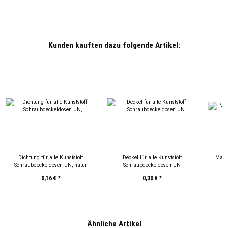
Kunden kauften dazu folgende Artikel:
Dichtung für alle Kunststoff
Deckel für alle Kunststoff
Magn
Schraubdeckeldosen UN, natur
Schraubdeckeldosen UN
0,16 €
*
0,30 €
*
Ähnliche Artikel