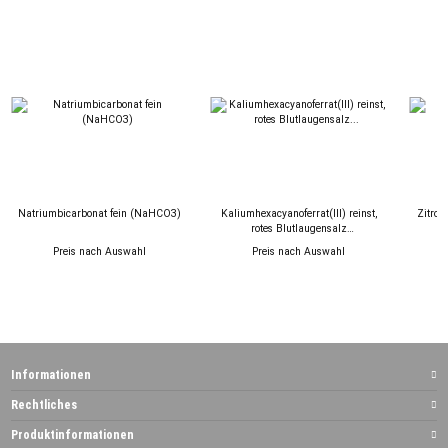
Natriumbicarbonat fein (NaHCO3)
Kaliumhexacyanoferrat(III) reinst,
Zitron
rotes Blutlaugensalz
(Kaliumhexacyanidoferrat(III))
Preis nach Auswahl
Preis nach Auswahl
Informationen
Rechtliches
Produktinformationen