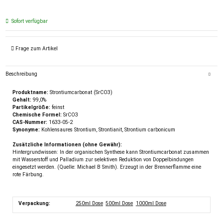
Sofort verfügbar
Frage zum Artikel
Beschreibung
Produktname:
Strontiumcarbonat (SrCO3)
Gehalt:
99,0%
Partikelgröße:
feinst
Chemische Formel:
SrCO3
CAS-Nummer:
1633-05-2
Synonyme:
Kohlensaures Strontium, Strontianit, Strontium carbonicum
Zusätzliche Informationen (ohne Gewähr):
Hintergrundwissen: In der organischen Synthese kann Strontiumcarbonat zusammen
mit Wasserstoff und Palladium zur selektiven Reduktion von Doppelbindungen
eingesetzt werden. (Quelle: Michael B Smith). Erzeugt in der Brennerflamme eine
rote Färbung.
Verpackung:
250ml Dose
500ml Dose
1000ml Dose