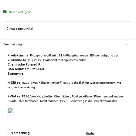
Sofort verfügbar
Frage zum Artikel
Beschreibung
Produktname:
Phosphor rot (P; min. 98%) Phosphor rot darf EU-weit aufgrund der
VERORDNUNG (EU) 2019/1148 nicht mehr geliefert werden.
Chemische Formel:
P
CAS-Nummer:
7723-14-0
Synonyme:
-
H-Sätze:
H228: Entzündbarer Feststoff. H412: Schädlich für Wasserorganismen, mit
langfristiger Wirkung.
P-Sätze:
P210: Von Hitze, heißen Oberflächen, Funken, offenen Flammen und anderen
Zündquellen fernhalten. Nicht rauchen. P273: Freisetzung in die Umwelt vermeiden.
Verpackung:
Beutel