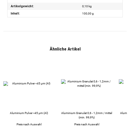
Artikelgewicht:
0,10
kg
Inhalt:
100,00 g
Ähnliche Artikel
Aluminium Pulver <45 µm (Al)
Aluminium Granulat 0,6 - 1,2mm / mittel
Alumini
(min. 99,9%)
Preis nach Auswahl
Preis nach Auswahl