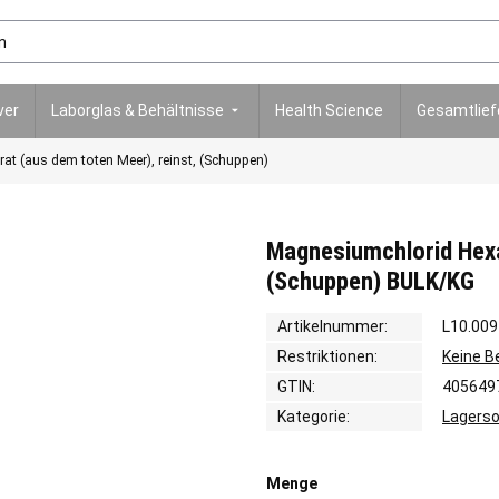
ver
Laborglas & Behältnisse
Health Science
Gesamtlie
t (aus dem toten Meer), reinst, (Schuppen)
Magnesiumchlorid Hexa
(Schuppen) BULK/KG
Artikelnummer:
L10.009
Restriktionen:
Keine 
GTIN:
405649
Kategorie:
Lagerso
Menge