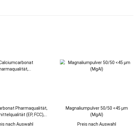
rbonat Pharmaqualität,
Magnaliumpulver 50/50 <45 µm
ttelqualität (EP, FCC),
(MgAl)
feinst (CaCO3)
eis nach Auswahl
Preis nach Auswahl