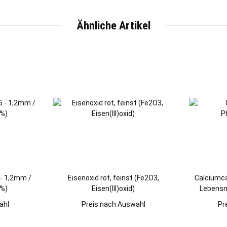
Ähnliche Artikel
 - 1,2mm /
Eisenoxid rot, feinst (Fe2O3,
Calciumca
9%)
Eisen(III)oxid)
Lebensmi
ahl
Preis nach Auswahl
Pr