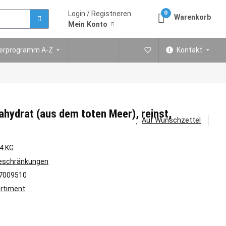
Login / Registrieren
0
Warenkorb
Mein Konto
ferprogramm A-Z
Kontakt
hydrat (aus dem toten Meer), reinst,
Auf Wunschzettel
4.KG
Beschränkungen
7009510
rtiment