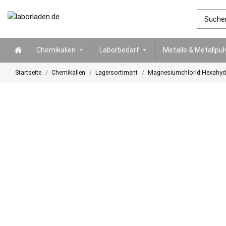
Chemikalien
Laborbedarf
Metalle & Metallpul
Startseite
Chemikalien
Lagersortiment
Magnesiumchlorid Hexahydra