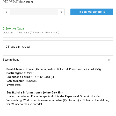
inkl. 19% USt. , zzgl.
Versand
In den Warenkorb
Sofort verfügbar
Lieferzeit:
1 - 3 Werktage
(DE - Ausland abweichend)
Frage zum Artikel
Beschreibung
Produktname:
Kaolin (Aluminiumsilicat Dohydrat, Porzellanerde) feinst 250g
Partikelgröße:
feinst
Chemische Formel:
~Al2Si2O5(OH)4
CAS-Nummer:
1332-58-7
Synonyme:
-
Zusätzliche Informationen (ohne Gewähr):
Hintergrundwissen: Findet hauptsächlich in der Papier- und Gummiindustrie
Verwendung. Wird in der Feuerwerksindustrie (Pyrotechnik) z. B. bei der Herstellung
von Wunderkerzen verwendet.