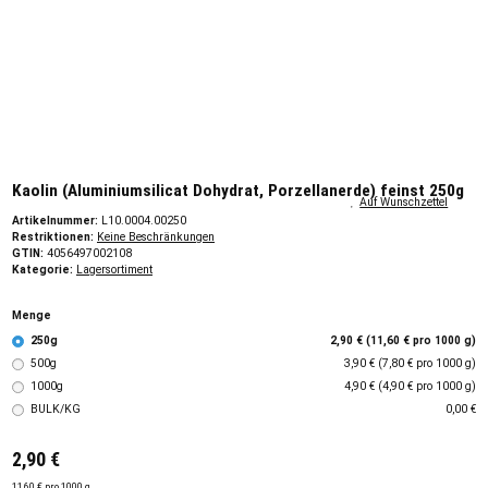
Kaolin (Aluminiumsilicat Dohydrat, Porzellanerde) feinst 250g
Auf Wunschzettel
Artikelnummer:
L10.0004.00250
Restriktionen:
Keine Beschränkungen
GTIN:
4056497002108
Kategorie:
Lagersortiment
Menge
250g
2,90 € (11,60 € pro 1000 g)
500g
3,90 € (7,80 € pro 1000 g)
1000g
4,90 € (4,90 € pro 1000 g)
BULK/KG
0,00 €
2,90 €
11,60 € pro 1000 g