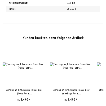
Artikelgewicht:
0,25
kg
Inhalt:
250,00 g
Kunden kauften dazu folgende Artikel:
Becherglas, hitzefestes Borosilikat
Becherglas, hitzefestes Borosilikat
DMSO D
(hohe Form;
(niedrige Form;
100/250/600/1000/2000ml)
250/600/1000/2000ml)
3,49 €
*
3,49 €
*
ab
ab