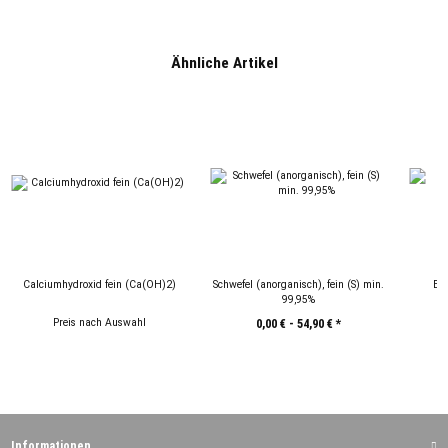
Ähnliche Artikel
Calciumhydroxid fein (Ca(OH)2)
Schwefel (anorganisch), fein (S) min.
Eis
99,95%
Preis nach Auswahl
0,00 € -
54,90 €
*
Informationen