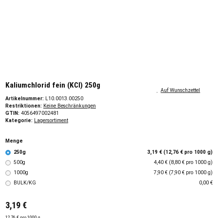
Kaliumchlorid fein (KCl) 250g
Auf Wunschzettel
Artikelnummer:
L10.0013.00250
Restriktionen:
Keine Beschränkungen
GTIN:
4056497002481
Kategorie:
Lagersortiment
Menge
250g
3,19 € (12,76 € pro 1000 g)
500g
4,40 € (8,80 € pro 1000 g)
1000g
7,90 € (7,90 € pro 1000 g)
BULK/KG
0,00 €
3,19 €
12,76 € pro 1000 g