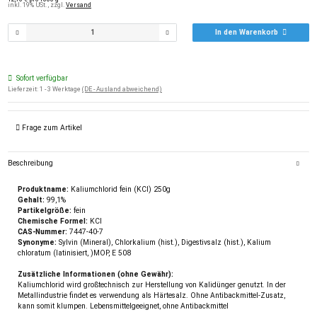
inkl. 19% USt. , zzgl.
Versand
In den Warenkorb
Sofort verfügbar
Lieferzeit:
1 - 3 Werktage
(DE - Ausland abweichend)
Frage zum Artikel
Beschreibung
Produktname:
Kaliumchlorid fein (KCl) 250g
Gehalt:
99,1%
Partikelgröße:
fein
Chemische Formel:
KCl
CAS-Nummer:
7447-40-7
Synonyme:
Sylvin (Mineral), Chlorkalium (hist.), Digestivsalz (hist.), Kalium
chloratum (latinisiert, )MOP, E 508
Zusätzliche Informationen (ohne Gewähr):
Kaliumchlorid wird großtechnisch zur Herstellung von Kalidünger genutzt. In der
Metallindustrie findet es verwendung als Härtesalz. Ohne Antibackmittel-Zusatz,
kann somit klumpen. Lebensmittelgeeignet, ohne Antibackmittel