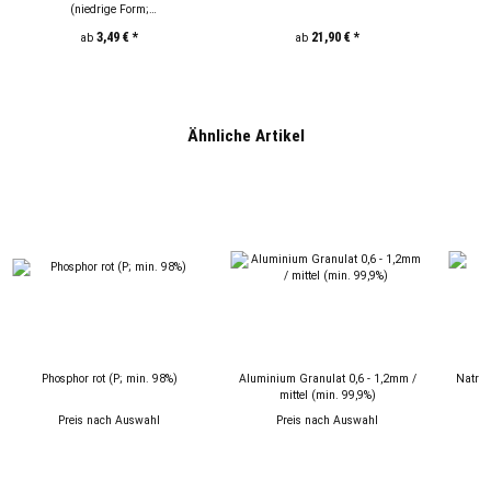
(niedrige Form;
250/600/1000/2000ml)
3,49 €
*
21,90 €
*
ab
ab
Ähnliche Artikel
Phosphor rot (P; min. 98%)
Aluminium Granulat 0,6 - 1,2mm /
Natriu
mittel (min. 99,9%)
Preis nach Auswahl
Preis nach Auswahl