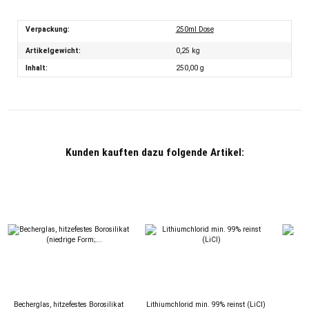
Verpackung:
250ml Dose
Artikelgewicht:
0,25
kg
Inhalt:
250,00 g
Kunden kauften dazu folgende Artikel:
Becherglas, hitzefestes Borosilikat
Lithiumchlorid min. 99% reinst (LiCl)