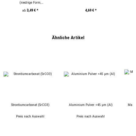
(niedrige Form;
S
250/600/1000/2000ml)
3,49 €
*
4,69 €
*
ab
Ähnliche Artikel
Strontiumcarbonat (SrCO3)
Aluminium Pulver <45 µm (Al)
Manga
Preis nach Auswahl
Preis nach Auswahl