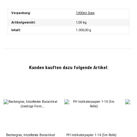
Verpackung:
1000ml Dose
Artikelgewicht:
1,00
kg
Inhalt:
1.000,00 g
Kunden kauften dazu folgende Artikel:
Becherglas, hitzefestes Borosilikat
PH Indikatorpapier 1-14 (5m Rolle)
D