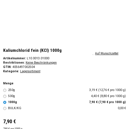
Kaliumchlorid fein (KCl) 1000g
Auf Wunschzettel
Artikelnummer:
L10.0013.01000
Restriktionen:
Keine Beschränkungen
GTIN:
4056497002504
Kategorie:
Lagersortiment
Menge
250g
3,19 € (12,76 € pro 1000 g)
500g
4,40 € (8,80 € pro 1000 g)
1000g
7,90 € (7,90 € pro 1000 g)
BULK/KG
0,00 €
7,90 €
7,90 € pro 1000 g