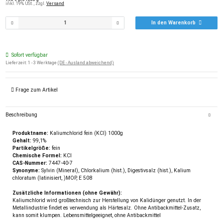
inkl. 19% USt. , zzgl.
Versand
In den Warenkorb
Sofort verfügbar
Lieferzeit:
1 - 3 Werktage
(DE - Ausland abweichend)
Frage zum Artikel
Beschreibung
Produktname:
Kaliumchlorid fein (KCl) 1000g
Gehalt:
99,1%
Partikelgröße:
fein
Chemische Formel:
KCl
CAS-Nummer:
7447-40-7
Synonyme:
Sylvin (Mineral), Chlorkalium (hist.), Digestivsalz (hist.), Kalium
chloratum (latinisiert, )MOP, E 508
Zusätzliche Informationen (ohne Gewähr):
Kaliumchlorid wird großtechnisch zur Herstellung von Kalidünger genutzt. In der
Metallindustrie findet es verwendung als Härtesalz. Ohne Antibackmittel-Zusatz,
kann somit klumpen. Lebensmittelgeeignet, ohne Antibackmittel