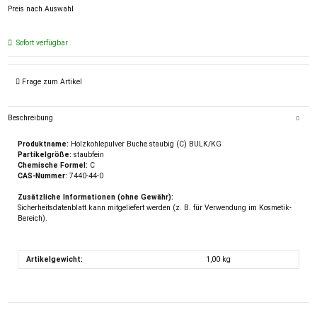
Preis nach Auswahl
Sofort verfügbar
Frage zum Artikel
Beschreibung
Produktname:
Holzkohlepulver Buche staubig (C) BULK/KG
Partikelgröße:
staubfein
Chemische Formel:
C
CAS-Nummer:
7440-44-0
Zusätzliche Informationen (ohne Gewähr):
Sicherheitsdatenblatt kann mitgeliefert werden (z. B. für Verwendung im Kosmetik-
Bereich).
Artikelgewicht:
1,00
kg