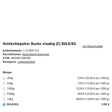
Holzkohlepulver Buche staubig (C) BULK/KG
Auf Wunschzettel
Artikelnummer:
L10.0007.KG
Restriktionen:
Keine Beschränkungen
GTIN:
4056497006588
Kategorie:
Lagersortiment
Menge
250g
5,90 € (23,60 € pro 1000 g)
500g
7,90 € (15,80 € pro 1000 g)
1000g
13,90 € (13,90 € pro 1000 g)
5000g
46,90 € (9,38 € pro 1000 g)
10kg
84,90 € (16,98 € pro 1000 g)
BULK/KG
0,00 €