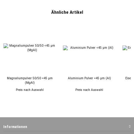
Ähnliche Artikel
Magnaliumpulver 50/50 <45 µm
Aluminium Pulver <45 µm (Al)
Eisen
(MgAl)
Preis nach Auswahl
Preis nach Auswahl
Informationen