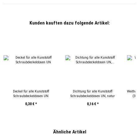
Kunden kauften dazu folgende Artikel:
Deckel für alle Kunststoff
Dichtung für alle Kunststoff
Weithal
Schraubdeckeldosen UN
Schraubdeckeldosen UN, natur
(30
0,30 €
*
0,16 €
*
Ähnliche Artikel