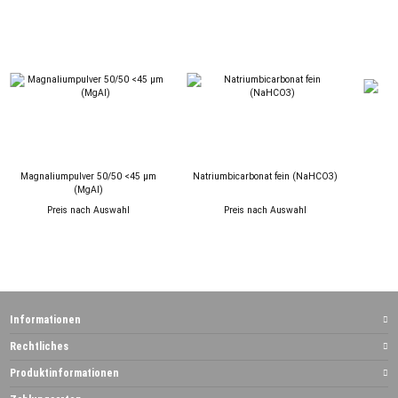
Magnaliumpulver 50/50 <45 µm
Natriumbicarbonat fein (NaHCO3)
Be
(MgAl)
Preis nach Auswahl
Preis nach Auswahl
Informationen
Rechtliches
Produktinformationen