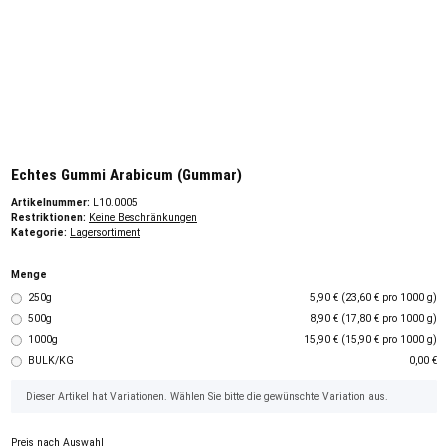
Echtes Gummi Arabicum (Gummar)
Artikelnummer:
L10.0005
Restriktionen:
Keine Beschränkungen
Kategorie:
Lagersortiment
Menge
250g
5,90 € (23,60 € pro 1000 g)
500g
8,90 € (17,80 € pro 1000 g)
1000g
15,90 € (15,90 € pro 1000 g)
BULK/KG
0,00 €
x
Dieser Artikel hat Variationen. Wählen Sie bitte die gewünschte Variation aus.
Preis nach Auswahl