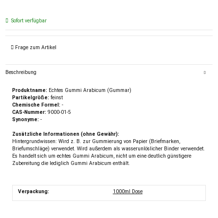
Sofort verfügbar
Frage zum Artikel
Beschreibung
Produktname:
Echtes Gummi Arabicum (Gummar)
Partikelgröße:
feinst
Chemische Formel:
-
CAS-Nummer:
9000-01-5
Synonyme:
-
Zusätzliche Informationen (ohne Gewähr):
Hintergrundwissen: Wird z. B. zur Gummierung von Papier (Briefmarken,
Briefumschläge) verwendet. Wird außerdem als wasserunlöslicher Binder verwendet.
Es handelt sich um echtes Gummi Arabicum, nicht um eine deutlich günstigere
Zubereitung die lediglich Gummi Arabicum enthält.
Verpackung:
1000ml Dose