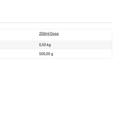
250ml Dose
0,50
kg
500,00 g