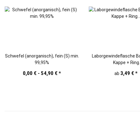
Schwefel (anorganisch), fein (S) min.
Laborgewindeflasche Bo
99,95%
Kappe + Ring
(100/250/500/1000/
0,00 € -
54,90 €
*
3,49 €
*
ab