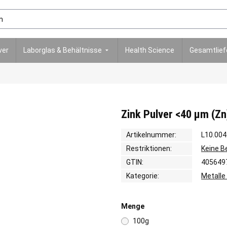
ver
Laborglas & Behältnisse
Health Science
Gesamtlie
Zink Pulver <40 µm (Zn
Artikelnummer:
L10.004
Restriktionen:
Keine 
GTIN:
405649
Kategorie:
Metalle
Menge
100g