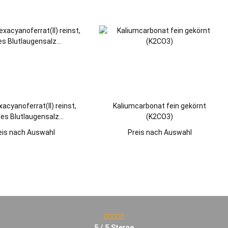
acyanoferrat(II) reinst,
Kaliumcarbonat fein gekörnt
bes Blutlaugensalz
(K2CO3)
hexacyanidoferrat(II))
eis nach Auswahl
Preis nach Auswahl
5 / 5 Sterne