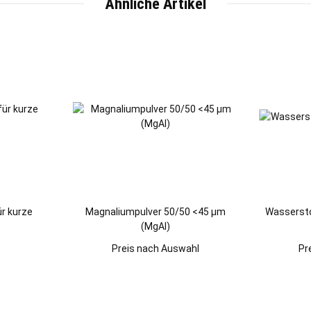
Ähnliche Artikel
ür kurze
Magnaliumpulver 50/50 <45 µm
Wassersto
(MgAl)
Preis nach Auswahl
Pr