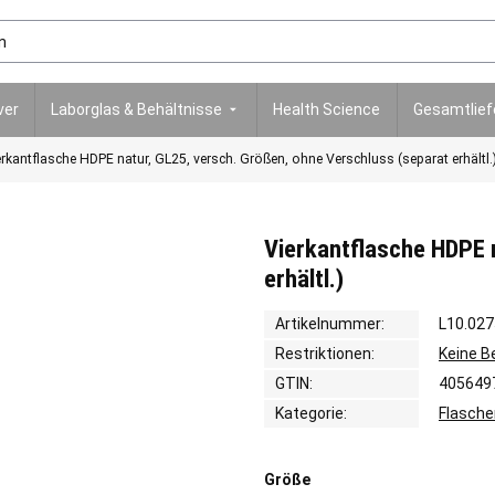
ver
Laborglas & Behältnisse
Health Science
Gesamtlie
erkantflasche HDPE natur, GL25, versch. Größen, ohne Verschluss (separat erhältl.
Vierkantflasche HDPE 
erhältl.)
Artikelnummer:
L10.027
Restriktionen:
Keine 
GTIN:
405649
Kategorie:
Flasche
Größe