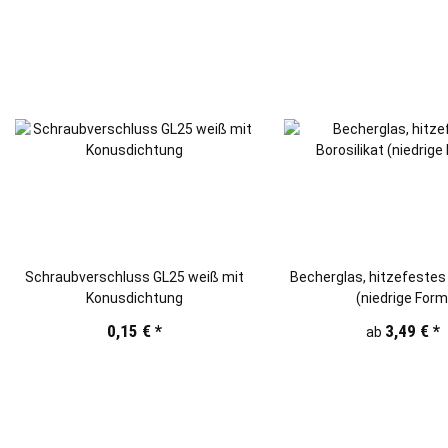
Schraubverschluss GL25 weiß mit
Becherglas, hitzefestes 
Konusdichtung
(niedrige Form
250/600/1000/20
0,15 €
*
3,49 €
*
ab