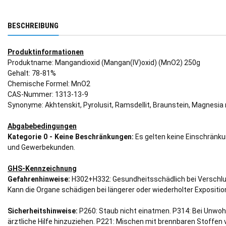
BESCHREIBUNG
Produktinformationen
Produktname: Mangandioxid (Mangan(IV)oxid) (MnO2) 250g
Gehalt: 78-81%
Chemische Formel: MnO2
CAS-Nummer: 1313-13-9
Synonyme: Akhtenskit, Pyrolusit, Ramsdellit, Braunstein, Magnesia 
Abgabebedingungen
Kategorie 0 - Keine Beschränkungen:
Es gelten keine Einschränku
und Gewerbekunden.
GHS-Kennzeichnung
Gefahrenhinweise:
H302+H332: Gesundheitsschädlich bei Verschlu
Kann die Organe schädigen bei längerer oder wiederholter Expositio
Sicherheitshinweise:
P260: Staub nicht einatmen. P314: Bei Unwohl
ärztliche Hilfe hinzuziehen. P221: Mischen mit brennbaren Stoffen 