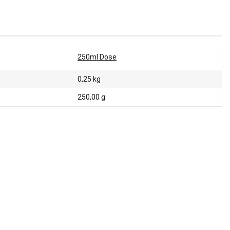
250ml Dose
0,25
kg
250,00 g