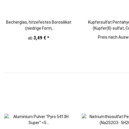
Becherglas, hitzefestes Borosilikat
Kupfersulfat Pentahyd
(niedrige Form;
(Kupfer(II)-sulfat, 
250/600/1000/2000ml)
3,49 €
*
Preis nach Ausw
ab