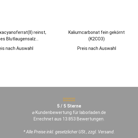
acyanoferrat(II) reinst,
Kaliumcarbonat fein gekörnt
bes Blutlaugensalz
(K2CO3)
hexacyanidoferrat(II))
eis nach Auswahl
Preis nach Auswahl
5 / 5 Sterne
⌀ Kundenbewertung für laborladen.de
Errechnet aus 13.853
Bewertungen
.
* Alle Preise inkl. gesetzlicher USt., zzgl. Versand.