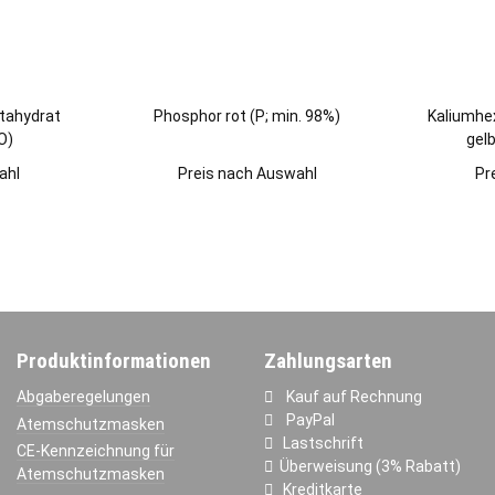
ntahydrat
Phosphor rot (P; min. 98%)
Kaliumhex
O)
gel
(Kalium
ahl
Preis nach Auswahl
Pr
Produktinformationen
Zahlungsarten
Abgaberegelungen
Kauf auf Rechnung
PayPal
Atemschutzmasken
Lastschrift
CE-Kennzeichnung für
Überweisung (3% Rabatt)
Atemschutzmasken
Kreditkarte