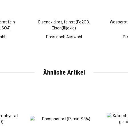
rat fein
Eisenoxid rot, feinst (Fe2O3,
Wassersto
CuSO4)
Eisen(III)oxid)
ahl
Preis nach Auswahl
Pr
Ähnliche Artikel