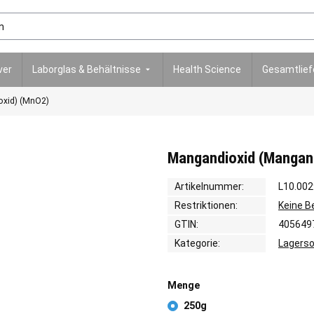
ver
Laborglas & Behältnisse
Health Science
Gesamtlie
oxid) (MnO2)
Mangandioxid (Mangan(
Artikelnummer:
L10.002
Restriktionen:
Keine 
GTIN:
405649
Kategorie:
Lagerso
Menge
250g