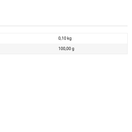
0,10
kg
100,00 g