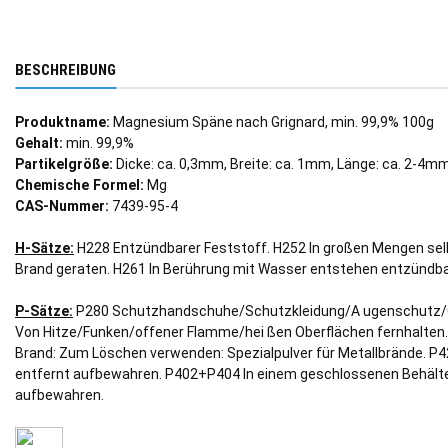
BESCHREIBUNG
Produktname:
Magnesium Späne nach Grignard, min. 99,9% 100g
Gehalt:
min. 99,9%
Partikelgröße:
Dicke: ca. 0,3mm, Breite: ca. 1mm, Länge: ca. 2-4m
Chemische Formel:
Mg
CAS-Nummer:
7439-95-4
H-Sätze:
H228 Entzündbarer Feststoff. H252 In großen Mengen selb
Brand geraten. H261 In Berührung mit Wasser entstehen entzündb
P-Sätze:
P280 Schutzhandschuhe/Schutzkleidung/A ugenschutz/G
Von Hitze/Funken/offener Flamme/hei ßen Oberflächen fernhalten.
Brand: Zum Löschen verwenden: Spezialpulver für Metallbrände. P4
entfernt aufbewahren. P402+P404 In einem geschlossenen Behälte
aufbewahren.