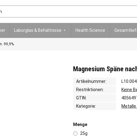
ver
Laborglas & Behältnisse
Health Science
Gesamtlie
n. 99,9%
Magnesium Späne nach 
Artikelnummer:
L10.004
Restriktionen:
Keine 
GTIN:
405649
Kategorie:
Metalle
Menge
25g