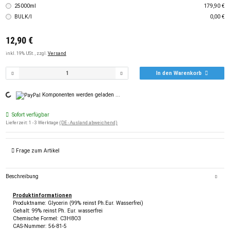
25000ml
179,90 €
BULK/l
0,00 €
12,90 €
inkl. 19% USt. , zzgl.
Versand
In den Warenkorb
Komponenten werden geladen ...
Loading...
Sofort verfügbar
Lieferzeit:
1 - 3 Werktage
(DE - Ausland abweichend)
Frage zum Artikel
Beschreibung
Produktinformationen
Produktname: Glycerin (99% reinst Ph.Eur. Wasserfrei)
Gehalt: 99% reinst Ph. Eur. wasserfrei
Chemische Formel: C3H8O3
CAS-Nummer: 56-81-5