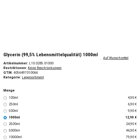
Glycerin (99,5% Lebensmittelqualität) 1000ml
Auf Wunschzettel
Artikelnummer:
L10.0285.01000
Restriktionen:
Keine Beschränkungen
GTIN:
4056497010066
Kategorie:
Lagersortiment
Menge
100ml
4,90 €
250ml
6,90 €
500ml
9,90 €
1000ml
12,90 €
2500ml
24,90 €
5000ml
46,90 €
10000ml
79,90 €