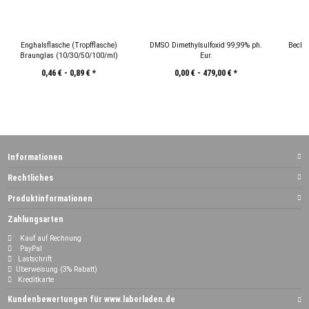
Enghalsflasche (Tropfflasche)
DMSO Dimethylsulfoxid 99,99% ph.
Becher
Braunglas (10/30/50/100/ml)
Eur.
2
0,46 € -
0,89 €
*
0,00 € -
479,00 €
*
Informationen
Rechtliches
Produktinformationen
Zahlungsarten
Kauf auf Rechnung
PayPal
Lastschrift
Überweisung (3% Rabatt)
Kreditkarte
Kundenbewertungen für www.laborladen.de