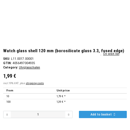
Watch glass shell 120 mm (borosilicate glass 3.3, fused edge)
On wish list
SKU:
L11.0017.00001
GTIN:
4056497004935
Category:
Uhrglasschalen
1,99 €
incl.19% VAT , plus
shipping costs
From
Unit price
10
1,79 €
*
100
1,39 €
*
Add to basket