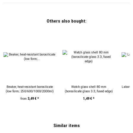
Others also bought:
Beaker, heat-resistant borosilicate
Watch glass shell 80 mm
Laborato
(low form; 250/600/1000/2000ml)
(borosilicate glass 3.3, fused edge)
(10
3,49 €
*
1,49 €
*
from
Similar items