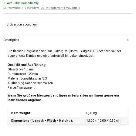
Available immediately
Delivery time:
1 - 3 Workdays
(DE - int. shipments may differ)
Question about item
Description
Die flachen Uhrglasschalen aus Laborglas (Borosilikatglas 3.3) besitzen sauber
abgerundete Kanten und sind universell im Labor einsetzbar.
Qualität und Ausführung:
Glasstärke 1,8 mm
Durchmesser 120mm
Material Borosilikatglas 3.3
Ausführung Rand verschmolzen
Farbe Transparent
Wenn Sie größere Mengen benötigen unterbreiten wir Ihnen gerne ein
individuelles Angebot.
Item weight:
0,05
kg
Dimensions ( Length × Width × Height ):
12,00 × 12,00 × 0,50 cm