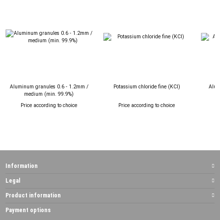
Aluminum granules 0.6 - 1.2mm /
Potassium chloride fine (KCl)
Alum
medium (min. 99.9%)
Price according to choice
Price according to choice
P
Information
Legal
Product information
Payment options