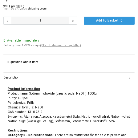
9,90 € per 1000 g
incl.19% VAT , plus
shipping costs
Add to basket
Available immediately
Delivery time:
1 - 3 Workdays
(DE - int. shipments may differ)
Question about item
Description
Product information
Product name: Sodium hydroxide (caustic soda, NaOH) 1000g
Purity: >98,5%
Particle size: Prills
Chemical formula: NaOH
CAS number: 1310-73-2
Synonyms: Ätznatron, Ätzsoda, kaustische(s) Soda, Natriumoxydhydrat, Natronhydrat,
Natronlauge (wässrige Lösung), Seifenstein, Lebensmittelzusatzstoff E 524
Restrictions
Category 0 - No restrictions:
There are no restrictions for the sale to private and