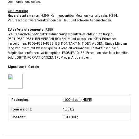
commercial customers.
GHS marking
Hazard statements:
H290: Kann gegenüber Metallen korrosiv sein. H314:
Verursacht schwere Verätzungen der Haut und schwere Augenschäden.
EU safety statements:
P280:
Schutzhandschuhe/Schutzkleidung/Augenschutz/Gesichtsschutz tragen.
P301+P330+P331: BEI VERSCHLUCKEN: Mund ausspülen. KEIN Erbrechen
herbeiführen. P305+P351+P338: BEI KONTAKT MIT DEN AUGEN: Einige Minuten
lang behutsam mit Wasser spülen. Eventuell vorhandene Kontaktlinsen nach
Möglichkeit entfernen. Weiter spülen. P308+P310: BEI Exposition oder falls betroffen:
Sofort GIFTINFORMATIONSZENTRUM oder Arzt anrufen.
Signal word: Gefahr
Packaging:
1000ml can (HDPE)
Item weight:
1,00
kg
Content:
1.000,00 g