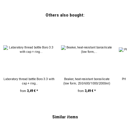
Others also bought:
Laboratory thread bottle Boro 3.3 with
Beaker, heat-resistant borosilicate
PH ind
cap + ring
(low form; 250/600/1000/2000ml)
(100/250/500/1000/2000ml)
3,49 €
*
3,49 €
*
from
from
Similar items