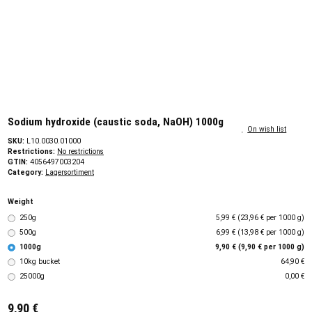
Sodium hydroxide (caustic soda, NaOH) 1000g
On wish list
SKU:
L10.0030.01000
Restrictions:
No restrictions
GTIN:
4056497003204
Category:
Lagersortiment
Weight
250g
5,99 € (23,96 € per 1000 g)
500g
6,99 € (13,98 € per 1000 g)
1000g
9,90 € (9,90 € per 1000 g)
10kg bucket
64,90 €
25000g
0,00 €
9,90 €