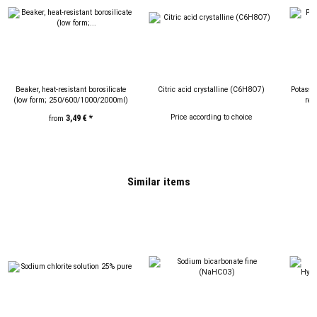
Beaker, heat-resistant borosilicate
Citric acid crystalline (C6H8O7)
Potassi
(low form; 250/600/1000/2000ml)
red
h
Price according to choice
P
3,49 €
*
from
Similar items