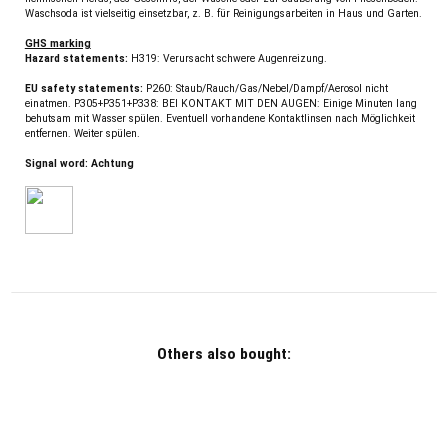
Waschsoda ist vielseitig einsetzbar, z. B. für Reinigungsarbeiten in Haus und Garten.
GHS marking
Hazard statements:
H319: Verursacht schwere Augenreizung.
EU safety statements:
P260: Staub/Rauch/Gas/Nebel/Dampf/Aerosol nicht
einatmen. P305+P351+P338: BEI KONTAKT MIT DEN AUGEN: Einige Minuten lang
behutsam mit Wasser spülen. Eventuell vorhandene Kontaktlinsen nach Möglichkeit
entfernen. Weiter spülen.
Signal word: Achtung
Others also bought: