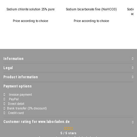
Sodium chlorite solution 25% pure
Sodium bicarbonate fine (NaHCO3)
Sodium
acid
Price according to choice
Price according to choice
Information
Legal
Product information
Payment options
Invoice payment
PayPal
Direct debit
Bank transfer (3% discount)
Credit card
Customer rating for www.laborladen.de
5 / 5 stars