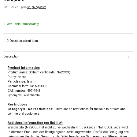
from
incl.19% VAT , plus
shipping costs
Available immediately
Question about item
Description
Product information
Product name: Sodium carbonate (Na2CO3)
Purity: reinst
Particle size: fein
Chemical formula: Na2CO3
CAS number: 497-19-8
Synonyms: Waschsoda
Restrictions
Category 0 - No restrictions:
There are no restrictions for the sale to private and
commercial customers.
Additional information (no liability)
Waschsoda (Na2CO3) ist nicht zu verwechseln mit Backsoda (NaHCO3). Soda wird
in diversen Produkten der Reinigungsindustrie angewendet. Ob für die Reinigung des
heimischen Herds, des Geschirrs, der Wäsche oder zur Säuberung von Fliesenböden.