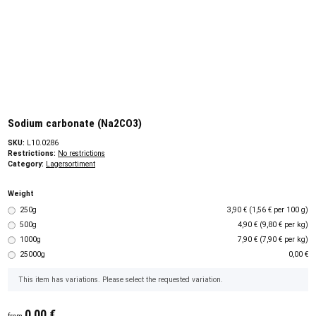
Sodium carbonate (Na2CO3)
SKU:
L10.0286
Restrictions:
No restrictions
Category:
Lagersortiment
Weight
250g
3,90 € (1,56 € per 100 g)
500g
4,90 € (9,80 € per kg)
1000g
7,90 € (7,90 € per kg)
25000g
0,00 €
x
This item has variations. Please select the requested variation.
0,00 €