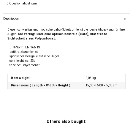
Question about item
Description
Diese hochwertige und modische Labor-Schutzbrille ist die ideale Abdeckung für Ihre
Augen.
Sie verfügt über eine optisch neutrale (klare), kratzfeste
Sichtscheibe aus Polycarbonat.
• DIN-Norm: EN 166 1S
• antikratzbeschichtet
• sportliches Design, elastische Bügel
• sehr leicht, ca. 23g
• Scheibe: Polycarbonat
Item weight:
0,03
kg
Dimensions ( Length × Width × Height ):
15,00 × 6,00 × 5,00 cm
Others also bought: