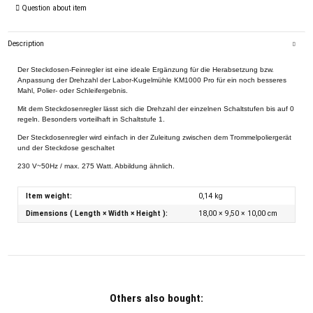
Question about item
Description
Der Steckdosen-Feinregler ist eine ideale Ergänzung für die Herabsetzung bzw.
Anpassung der Drehzahl der Labor-Kugelmühle KM1000 Pro für ein noch besseres
Mahl, Polier- oder Schleifergebnis.
Mit dem Steckdosenregler lässt sich die Drehzahl der einzelnen Schaltstufen bis auf 0
regeln. Besonders vorteilhaft in Schaltstufe 1.
Der Steckdosenregler wird einfach in der Zuleitung zwischen dem Trommelpoliergerät
und der Steckdose geschaltet
230 V~50Hz / max. 275 Watt. Abbildung ähnlich.
Item weight:
0,14
kg
Dimensions ( Length × Width × Height ):
18,00 × 9,50 × 10,00 cm
Others also bought: