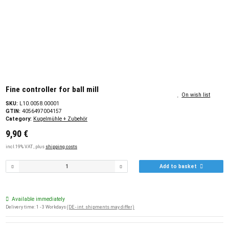
Fine controller for ball mill
On wish list
SKU:
L10.0058.00001
GTIN:
4056497004157
Category:
Kugelmühle + Zubehör
9,90 €
incl.19% VAT , plus
shipping costs
Add to basket
Available immediately
Delivery time:
1 - 3 Workdays
(DE - int. shipments may differ)