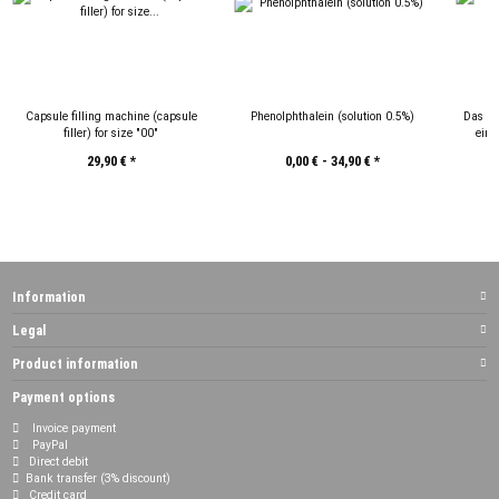
Capsule filling machine (capsule
Phenolphthalein (solution 0.5%)
Das Li
filler) for size "00"
ein 
(Deutsch
29,90 €
*
0,00 € -
34,90 €
*
Information
Legal
Product information
Payment options
Invoice payment
PayPal
Direct debit
Bank transfer (3% discount)
Credit card