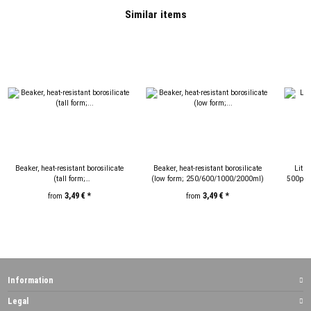
Similar items
Beaker, heat-resistant borosilicate
Beaker, heat-resistant borosilicate
Lith
(tall form;
(low form; 250/600/1000/2000ml)
500ppm 
100/250/600/1000/2000ml)
3,49 €
*
3,49 €
*
from
from
Information
Legal