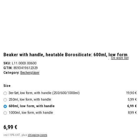
Beaker with handle, heatable Borosilicate: 600ml, low form
On wish list
SKU:
L11.0003.00600
GTIN:
8593419612329
Category:
Bechergläser
Size
3er-Set, low form, with handle (250/600/1000ml)
19,90 €
250ml, low form, with handle
5,99 €
600ml, low form, with handle
6,99 €
1000ml, low form, with handle
8,99 €
6,99 €
incl.19% VAT , plus
shipping costs