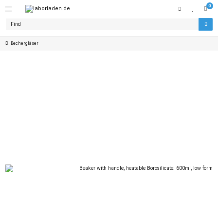
0
Bechergläser