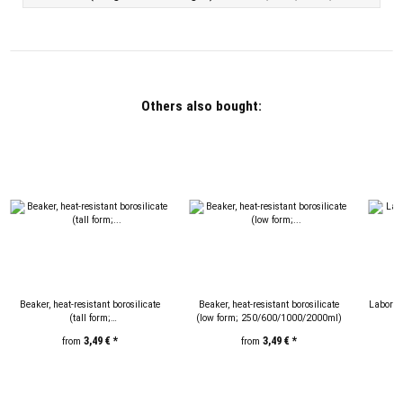
Others also bought:
Beaker, heat-resistant borosilicate
Beaker, heat-resistant borosilicate
Laborato
(tall form;
(low form; 250/600/1000/2000ml)
100/250/600/1000/2000ml)
(10
3,49 €
*
3,49 €
*
from
from