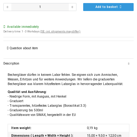
Add to basket
Available immediately
Delivery time:
1 - 3 Workdays
(DE - int. shipments may differ)
Question about item
Description
Bechergläser dürfen in keinem Labor fehlen. Sie eignen sich zum Anmischen,
Messen, Erhitzen und für weitere Anwendungen. Wir liefern die graduierten
Bechergläser aus klarem hitzefestem Laborglas in hervorragender Laborqualität.
Qualität und Ausführung:
- Niedrige Form, mit Ausguss, mit Henkel
- Graduiert
- Transparentes, hitzefestes Laborglas (Borosilikat 3.3)
- Graduierung bis 500ml
- Qualitätsware von SIMAX, hergestellt in der EU
Item weight:
0,19
kg
Dimensions ( Length × Width × Height ):
15,00 × 9,50 × 12,50 cm