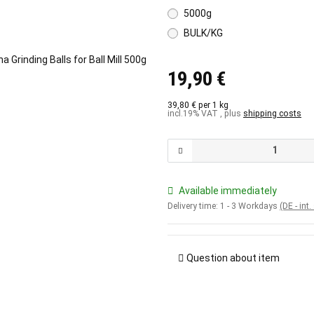
5000g
BULK/KG
19,90 €
39,80 € per 1 kg
incl.19% VAT , plus
shipping costs
Available immediately
Delivery time:
1 - 3 Workdays
(DE - int
Question about item