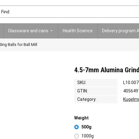
Glassware and cans
Health Science
Delivery program 
ng Balls for Ball Mill
4.5-7mm Alumina Grindin
SKU:
L10.007
GTIN:
405649
Category:
Kugelmü
Weight
500g
1000g