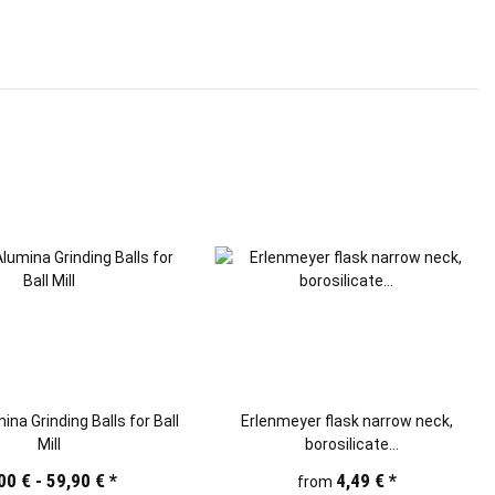
a Grinding Balls for Ball
Erlenmeyer flask narrow neck,
Mill
borosilicate
(100/250/500/1000/2000ml)
00 € -
59,90 €
*
4,49 €
*
from