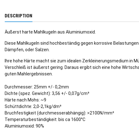
DESCRIPTION
Äußerst harte Mahlkugeln aus Aluminiumoxid.
Diese Mahlkugeln sind hochbeständig gegen korrosive Belastungen
Dämpfen, oder Salzen.
Ihre hohe Härte macht sie zum idealen Zerkleinerungsmedium in Mü
Verschleiß ist äußerst gering. Daraus ergibt sich eine hohe Wirtscha
guten Mahlergebnissen.
Durchmesser: 25mm +/- 0,2mm
Dichte (spez. Gewicht): 3,56 +/- 0,07g/cm³
Härte nach Mohs: ~9
Schüttdichte: 2,0-2,1kg/dm³
Bruchfestigkeit (durchmesserabhängig): >2100N/mm²
Temperaturbeständigkeit: bis ca 1600°C
Aluminiumoxid: 90%