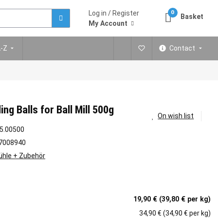
Log in / Register
0
Basket
My Account
A-Z
Contact
g Balls for Ball Mill 500g
On wish list
5.00500
7008940
hle + Zubehör
19,90 € (39,80 € per kg)
34,90 € (34,90 € per kg)