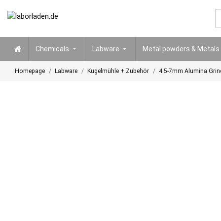
Chemicals
Labware
Metal powders & Metals
Homepage
Labware
Kugelmühle + Zubehör
4.5-7mm Alumina Grindi