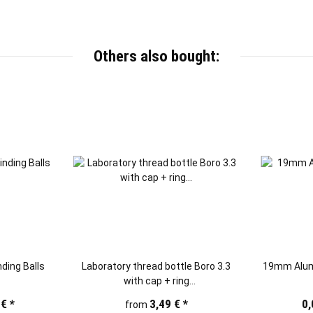
Others also bought:
ding Balls
Laboratory thread bottle Boro 3.3
19mm Alumin
with cap + ring
(100/250/500/1000/2000ml)
 €
*
3,49 €
*
0,
from