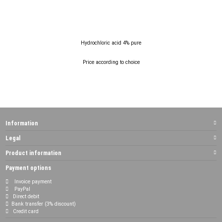
Hydrochloric acid 4% pure
Price according to choice
Information
Legal
Product information
Payment options
Invoice payment
PayPal
Direct debit
Bank transfer (3% discount)
Credit card