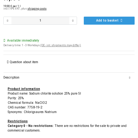
19,98 € per 1 l
incl.19% VAT , plus
shipping costs
Add to basket
Available immediately
Delivery time:
1 - 3 Workdays
(DE - int. shipments may differ)
Question about item
Description
Product information
Product name: Sodium chlorite solution 25% pure 5l
Purity: 25%
Chemical formula: NaClO2
CAS number: 7758-19-2
Synonyms: Chlorigsaures Natrium
Restrictions
Category 0 - No restrictions:
There are no restrictions for the sale to private and
commercial customers.