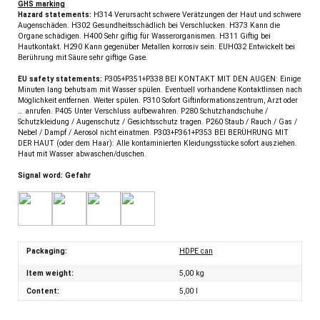
GHS marking
Hazard statements:
H314 Verursacht schwere Verätzungen der Haut und schwere
Augenschäden. H302 Gesundheitsschädlich bei Verschlucken. H373 Kann die
Organe schädigen. H400 Sehr giftig für Wasserorganismen. H311 Giftig bei
Hautkontakt. H290 Kann gegenüber Metallen korrosiv sein. EUH032 Entwickelt bei
Berührung mit Säure sehr giftige Gase.
EU safety statements:
P305+P351+P338 BEI KONTAKT MIT DEN AUGEN: Einige
Minuten lang behutsam mit Wasser spülen. Eventuell vorhandene Kontaktlinsen nach
Möglichkeit entfernen. Weiter spülen. P310 Sofort Giftinformationszentrum, Arzt oder
… anrufen. P405 Unter Verschluss aufbewahren. P280 Schutzhandschuhe /
Schutzkleidung / Augenschutz / Gesichtsschutz tragen. P260 Staub / Rauch / Gas /
Nebel / Dampf / Aerosol nicht einatmen. P303+P361+P353 BEI BERÜHRUNG MIT
DER HAUT (oder dem Haar): Alle kontaminierten Kleidungsstücke sofort ausziehen.
Haut mit Wasser abwaschen/duschen.
Signal word: Gefahr
Packaging:
HDPE can
Item weight:
5,00
kg
Content:
5,00 l