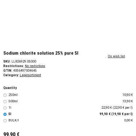
Sodium chlorite solution 25% pure 5l
On wish list
SKU:
LL826929.05000
Restrictions:
No restrictions
GTIN:
4056497004645
Category:
Lagersortiment
Quantity
250ml
10,90 €
500ml
13,90 €
1l
22,90 € (22,90 € per l)
5l
99,90 € (19,98 € per l)
BULK/l
0,00 €
99,90 €