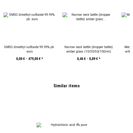
DMSO dimethyl sulfoxide 99.99% ph.
Narrow neck bottle (dropper bottle)
Medic
euro
amber glass (10/30/50/100/ml)
with 
0,00 € -
479,00 €
*
0,46 € -
0,89 €
*
Similar items