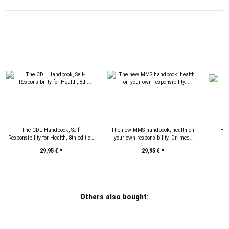
The CDL Handbook, Self-
The new MMS handbook, health on
Hyd
Responsibility for Health, 8th edition
your own responsibility. Dr. med.
with update on the coronavirus,
Antje Oswald, German Edition
29,95 €
*
29,95 €
*
German Edition
Others also bought: