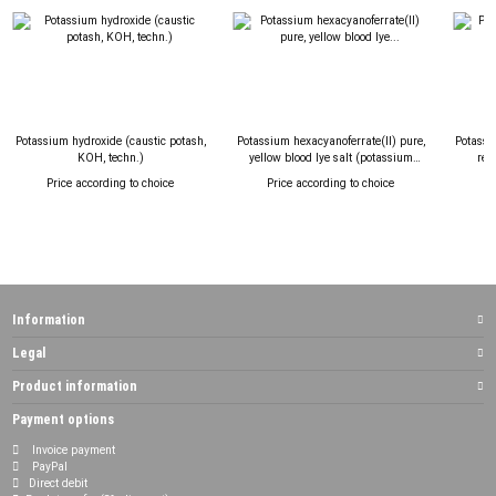
Potassium hydroxide (caustic potash,
Potassium hexacyanoferrate(II) pure,
Potassi
KOH, techn.)
yellow blood lye salt (potassium
red
hexacyanidoferrate(II))
h
Price according to choice
Price according to choice
P
Information
Legal
Product information
Payment options
Invoice payment
PayPal
Direct debit