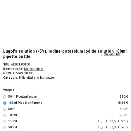
Lugol's solution (<5%), iodine-potassium iodide solution 100ml
On wish list
pipette bottle
SKU:
AE001.00100
Restrictions:
No restrictions
GTIN:
4056497011995
Category:
Hilfsmittel und Indikatoren
Weight
50ml Pipettenflasche
8,90 €
100ml Pipettenflasche
10,90 €
50ml
7,90 €
100ml
9,90 €
250ml
16,90 € (67,60 € per l)
500ml
28,90 € (57,80 € per l)