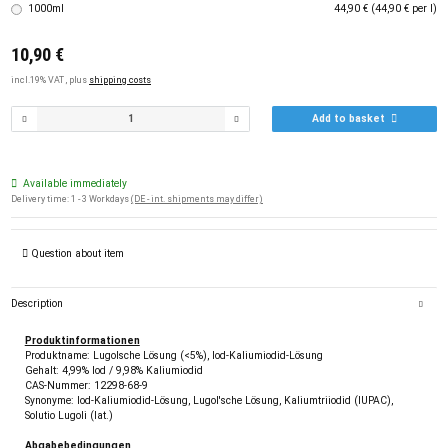
1000ml
44,90 € (44,90 € per l)
10,90 €
incl.19% VAT , plus
shipping costs
Add to basket
Available immediately
Delivery time:
1 - 3 Workdays
(DE - int. shipments may differ)
Question about item
Description
Produktinformationen
Produktname: Lugolsche Lösung (<5%), Iod-Kaliumiodid-Lösung
Gehalt: 4,99% Iod / 9,98% Kaliumiodid
CAS-Nummer: 12298-68-9
Synonyme: Iod-Kaliumiodid-Lösung, Lugol'sche Lösung, Kaliumtriiodid (IUPAC),
Solutio Lugoli (lat.)
Abgabebedingungen