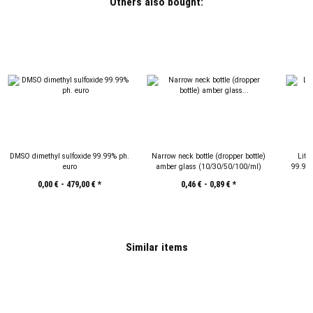
Others also bought:
DMSO dimethyl sulfoxide 99.99% ph.
Narrow neck bottle (dropper bottle)
Lith
euro
amber glass (10/30/50/100/ml)
99.9%+
0,00 € -
479,00 €
*
0,46 € -
0,89 €
*
Similar items