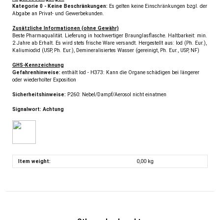
Kategorie 0 - Keine Beschränkungen:
Es gelten keine Einschränkungen bzgl. der
Abgabe an Privat- und Gewerbekunden.
Zusätzliche Informationen (ohne Gewähr)
Beste Pharmaqualität. Lieferung in hochwertiger Braunglasflasche. Haltbarkeit: min.
2 Jahre ab Erhalt. Es wird stets frische Ware versandt. Hergestellt aus: Iod (Ph. Eur.),
Kaliumiodid (USP, Ph. Eur.), Demineralisiertes Wasser (gereinigt, Ph. Eur., USP, NF)
GHS-Kennzeichnung
Gefahrenhinweise:
enthält Iod - H373: Kann die Organe schädigen bei längerer
oder wiederholter Exposition
Sicherheitshinweise:
P260: Nebel/Dampf/Aerosol nicht einatmen
Signalwort: Achtung
Item weight:
0,00
kg