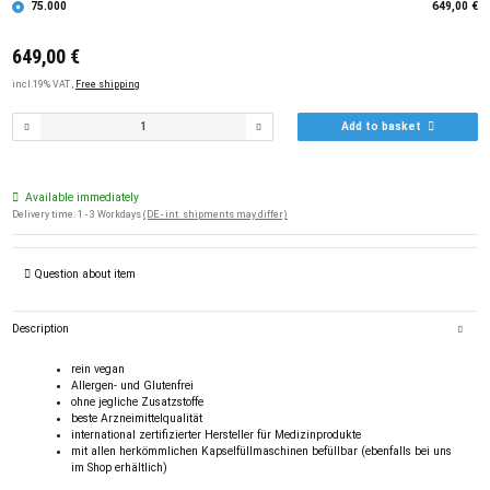
75.000
649,00 €
649,00 €
incl.19% VAT ,
Free shipping
Add to basket
Available immediately
Delivery time:
1 - 3 Workdays
(DE - int. shipments may differ)
Question about item
Description
rein vegan
Allergen- und Glutenfrei
ohne jegliche Zusatzstoffe
beste Arzneimittelqualität
international zertifizierter Hersteller für Medizinprodukte
mit allen herkömmlichen Kapselfüllmaschinen befüllbar (ebenfalls bei uns
im Shop erhältlich)