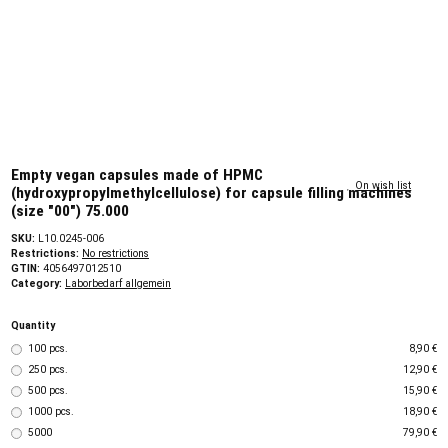
Empty vegan capsules made of HPMC
On wish list
(hydroxypropylmethylcellulose) for capsule filling machines
(size "00") 75.000
SKU:
L10.0245-006
Restrictions:
No restrictions
GTIN:
4056497012510
Category:
Laborbedarf allgemein
Quantity
100 pcs.
8,90 €
250 pcs.
12,90 €
500 pcs.
15,90 €
1000 pcs.
18,90 €
5000
79,90 €