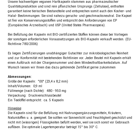
Unsere hochwertigen veganen Hartkapseln stammen aus pharmazeutischer
Qualitätsproduktion und sind rein pflanzlichen Ursprungs (Zellulose), enthalten
garantiert keine tierischen Bestandteile und entsprechen somit auch den Kosher- und
Halal- Bestimmungen. Sie sind nahezu geruchs- und geschmacksneutral. Die Kapsel
ist frei von Konservierungsstoffen und entspricht den Anforderungen von EP
(Europäisches Arzneibuch) und USP (United States Pharmacopeia).
Bei Befüllung der Kapseln mit BIO-zertifizierten Stoffen können diese bei Vorliegen
der sonstigen erforderlichen Voraussetzungen als BIO-Kapseln verkauft werden. (EU-
Richtlinie 780/2006)
Es liegen Zertifizierungen unabhängiger Gutachter zur mikrobiologischen Reinheit
und zur Konformität mit bestehenden Richtlinien vor. Jeder Beutel mit Kapseln erhält
einen Aufdruck mit der Chargennummer und dem Mindesthaltbarkeitsdatum. Auf
Wunsch lassen wir Ihnen das dazu gehörende Zertifikat gerne zukommen
Abmessungen:
Größe der Kapseln: "00" (23,4 x 8,2 mm)
Inhalt/Volumen: 0,9 ml
Füllmenge (nach Dichte): 480 - 950 mg
Verpackung: Druckverschlussbeutel
Ein Teelöffel entspricht: ca. 5 Kapseln
Hinweise
Die Kapseln sind für die Befüllung mit Nahrungsergänzungsmitteln, Kräutern,
Naturstoffen u. a. geeignet. Sie sollten vor Sonnenlicht und Feuchtigkeit geschützt und
nicht mit (wässrigen) Flüssigkeiten befüllt werden, weil sie sich sonst vor Gebrauch
auflösen. Die optimale Lagertemperatur beträgt 15° bis 30° C.