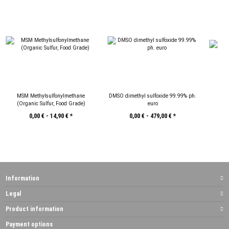
MSM Methylsulfonylmethane
DMSO dimethyl sulfoxide 99.99% ph.
(Organic Sulfur, Food Grade)
euro
P
0,00 € -
14,90 €
*
0,00 € -
479,00 €
*
Information
Legal
Product information
Payment options