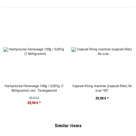
Hochpräzise Feinwaage 100g / 0,001g (1
Capsule filling machine (capsule filler) for
Milligramm) incl. Tariergewicht
size "00"
49,90 €
29,90 €
*
39,90 €
*
Similar items