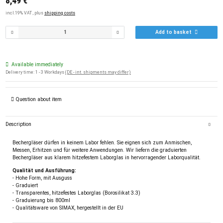
8,49 €
incl.19% VAT , plus
shipping costs
Add to basket
Available immediately
Delivery time:
1 - 3 Workdays
(DE - int. shipments may differ)
Question about item
Description
Bechergläser dürfen in keinem Labor fehlen. Sie eignen sich zum Anmischen,
Messen, Erhitzen und für weitere Anwendungen. Wir liefern die graduierten
Bechergläser aus klarem hitzefestem Laborglas in hervorragender Laborqualität.
Qualität und Ausführung:
- Hohe Form, mit Ausguss
- Graduiert
- Transparentes, hitzefestes Laborglas (Borosilikat 3.3)
- Graduierung bis 800ml
- Qualitätsware von SIMAX, hergestellt in der EU