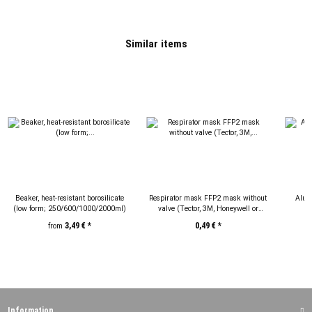
Similar items
Beaker, heat-resistant borosilicate
Respirator mask FFP2 mask without
Alum
(low form; 250/600/1000/2000ml)
valve (Tector, 3M, Honeywell or
comparable, P2, EN149:2001, 1
P
3,49 €
*
0,49 €
*
from
piece) - available immediately!
Information