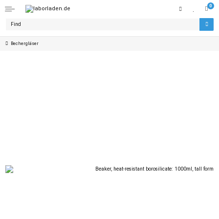
0
Bechergläser