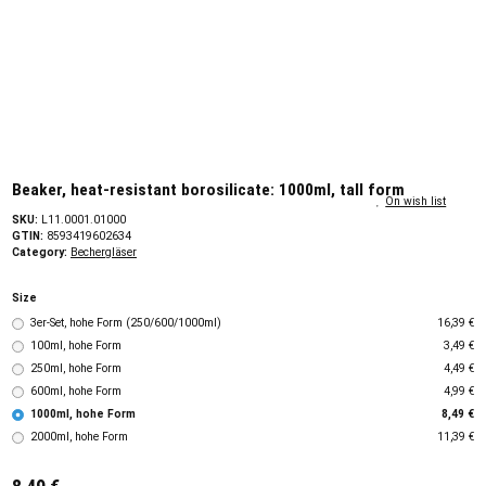
Beaker, heat-resistant borosilicate: 1000ml, tall form
On wish list
SKU:
L11.0001.01000
GTIN:
8593419602634
Category:
Bechergläser
Size
3er-Set, hohe Form (250/600/1000ml)
16,39 €
100ml, hohe Form
3,49 €
250ml, hohe Form
4,49 €
600ml, hohe Form
4,99 €
1000ml, hohe Form
8,49 €
2000ml, hohe Form
11,39 €