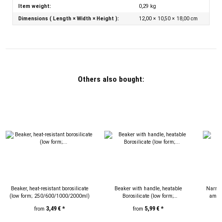
Item weight:
0,29
kg
Dimensions ( Length × Width × Height ):
12,00 × 10,50 × 18,00 cm
Others also bought:
Beaker, heat-resistant borosilicate
Beaker with handle, heatable
Narrow
(low form; 250/600/1000/2000ml)
Borosilicate (low form;
ambe
250/600/1000ml)
3,49 €
*
5,99 €
*
from
from